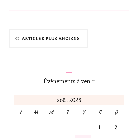
Navigation
ARTICLES PLUS ANCIENS
des
articles
Événements à venir
août 2026
L
M
M
J
V
S
D
1
2